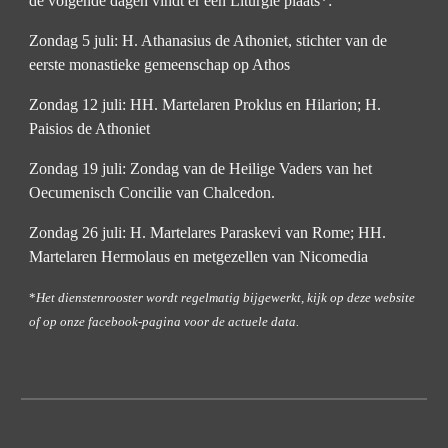
de volgende dagen vindt er een Liturgie plaats*:
Zondag 5 juli: H. Athanasius de Athoniet, stichter van de
eerste monastieke gemeenschap op Athos
Zondag
12
juli: HH. Martelaren Proklus
en Hilarion;
H.
Paisios de Athoniet
Zondag
19
juli: Zondag van de Heilige Vaders van het
Oecumenisch Concilie van Chalcedon.
Zondag
26
juli: H. Martelares Paraskevi van Rome; HH.
Martela
ren
Hermolaus en metgezellen van Nicomedia
*
Het dienstenrooster wordt regelmatig bijgewerkt, kijk op deze website
of op onze facebook-pagina voor de actuele data.