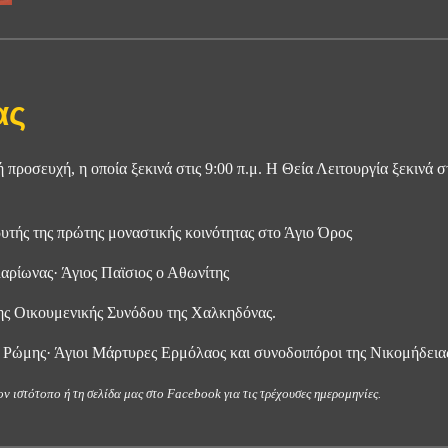
ας
προσευχή, η οποία ξεκινά στις 9:00 π.μ. Η Θεία Λειτουργία ξεκινά στι
ρυτής της πρώτης μοναστικής κοινότητας στο Άγιο Όρος
λαρίωνας· Άγιος Παϊσιος ο Αθωνίτης
ης Οικουμενικής Συνόδου της Χαλκηδόνας.
 Ρώμης· Άγιοι Μάρτυρες Ερμόλαος και συνοδοιπόροι της Νικομήδεια
ν ιστότοπο ή τη σελίδα μας στο Facebook για τις τρέχουσες ημερομηνίες.