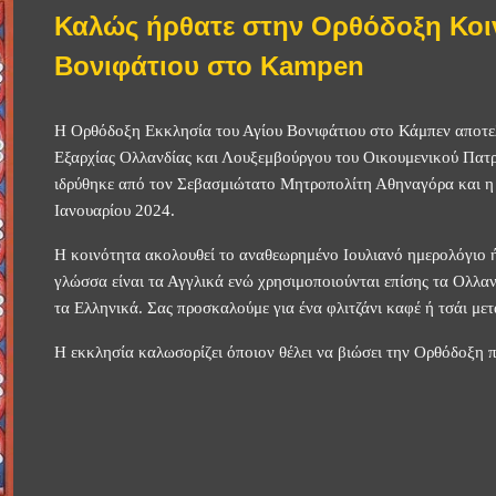
Καλώς ήρθατε στην Ορθόδοξη Κοιν
Βονιφάτιου στο Kampen
Η Ορθόδοξη Εκκλησία του Αγίου Βονιφάτιου στο Κάμπεν αποτελ
Εξαρχίας Ολλανδίας και Λουξεμβούργου του Οικουμενικού Πατ
ιδρύθηκε από τον Σεβασμιώτατο Μητροπολίτη Αθηναγόρα και η π
Ιανουαρίου 2024.
Η κοινότητα ακολουθεί το αναθεωρημένο Ιουλιανό ημερολόγιο ή
γλώσσα είναι τα Αγγλικά ενώ χρησιμοποιούνται επίσης τα Ολλα
τα Ελληνικά. Σας προσκαλούμε για ένα φλιτζάνι καφέ ή τσάι μετ
Η εκκλησία καλωσορίζει όποιον θέλει να βιώσει την Ορθόδοξη π