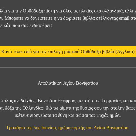
βλία για την Ορθόδοξη πίστη για όλες τις ηλικίες στα ολλανδικά, ελλ
ν. Μπορείτε να δανειστείτε ή να δωρίσετε βιβλία στέλνοντας email 
ε κάτι που σας ενδιαφέρει!
Κάντε κλικ εδώ για την επιλογή μας από Ορθόδοξα βιβλία (Αγγλικά)
Απολυτίκιον Αγίου Βονιφατίου
στολος ανεδείχθης, Βονιφάτιε θεόφρον, φωστήρ της Γερμανίας και καύ
και δόξα της Ολλανδίας. διό τω αίματι της θυσίας σου την στολην βαφε
ικέτευε ειρηνεύσαι τα έθνη και σώσαι τας ψυχάς ημών.
Τροπάριο της 5ης Ιουνίου, ημέρα εορτής του Αγίου Βονιφατίου