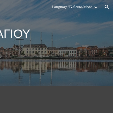
Language/Γλώσσα/Мова
ion
ΑΓΙΟΥ